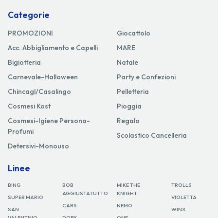
Categorie
PROMOZIONI
Giocattolo
Acc. Abbigliamento e Capelli
MARE
Bigiotteria
Natale
Carnevale-Halloween
Party e Confezioni
Chincagl/Casalingo
Pelletteria
Cosmesi Kost
Pioggia
Cosmesi-Igiene Persona-
Regalo
Profumi
Scolastico Cancelleria
Detersivi-Monouso
Linee
BING
BOB
MIKE THE
TROLLS
AGGIUSTATUTTO
KNIGHT
SUPER MARIO
VIOLETTA
CARS
NEMO
SAN
WINX
VALENTINO
DORY
ONE