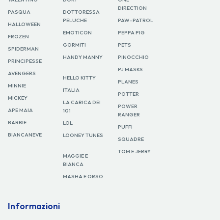
DIRECTION
PASQUA
DOTTORESSA
PELUCHE
PAW-PATROL
HALLOWEEN
EMOTICON
PEPPA PIG
FROZEN
GORMITI
PETS
SPIDERMAN
HANDY MANNY
PINOCCHIO
PRINCIPESSE
PJ MASKS
AVENGERS
HELLO KITTY
PLANES
MINNIE
ITALIA
POTTER
MICKEY
LA CARICA DEI
POWER
APE MAIA
101
RANGER
BARBIE
LOL
PUFFI
BIANCANEVE
LOONEY TUNES
SQUADRE
TOM E JERRY
MAGGIE E
BIANCA
MASHA E ORSO
Informazioni