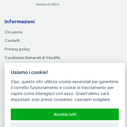
MASHA E ORSO
Informazioni
Chi siamo
Contatti
Privacy policy
Condizioni Generali di Vendita
Cookie preferencies
Usiamo i cookie!
Accessibilità
Ciao, questo sito utilizza cookie essenziali per garantirne
il corretto funzionamento e cookie di tracciamento per
© 2025
-
2026
Pistolato Distribuzione srl - P.IVA 08110310722. Powered
capire come interagisci con esso. Quest'ultimo sarà
by
Netboom
.
impostato solo previo consenso.
Lasciami scegliere
Seguici su
Accetta tutti