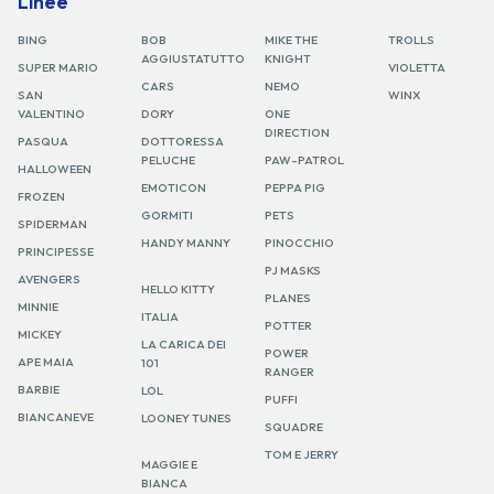
Linee
BING
BOB
MIKE THE
TROLLS
AGGIUSTATUTTO
KNIGHT
SUPER MARIO
VIOLETTA
CARS
NEMO
SAN
WINX
VALENTINO
DORY
ONE
DIRECTION
PASQUA
DOTTORESSA
PELUCHE
PAW-PATROL
HALLOWEEN
EMOTICON
PEPPA PIG
FROZEN
GORMITI
PETS
SPIDERMAN
HANDY MANNY
PINOCCHIO
PRINCIPESSE
PJ MASKS
AVENGERS
HELLO KITTY
PLANES
MINNIE
ITALIA
POTTER
MICKEY
LA CARICA DEI
POWER
APE MAIA
101
RANGER
BARBIE
LOL
PUFFI
BIANCANEVE
LOONEY TUNES
SQUADRE
TOM E JERRY
MAGGIE E
BIANCA